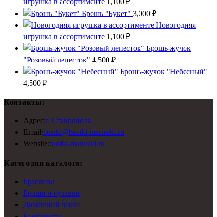
игрушка в ассортименте
1,100
₽
Брошь "Букет"
3,000
₽
Новогодняя
игрушка в ассортименте
1,100
₽
Брошь-жучок
"Розовый лепесток"
4,500
₽
Брошь-жучок "Небесный"
4,500
₽
Контакты:
Откроется
Адрес:
г. Ставрополь
в
Откроется
Email:
busiki@busiki-marusiki.ru
новой
Откроется
в
Website:
busiki-marusiki.ru
вкладке
в
вашем
Категории каталога:
новой
приложении
вкладке
Браслеты
Броши и булавки
Домашний декор
Комплекты