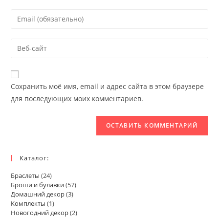
name
Enter
or
your
username
email
Enter
to
address
your
comment
to
website
comment
URL
Сохранить моё имя, email и адрес сайта в этом браузере
(optional)
для последующих моих комментариев.
Каталог:
Браслеты
(24)
Броши и булавки
(57)
Домашний декор
(3)
Комплекты
(1)
Новогодний декор
(2)