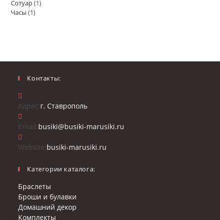
Сотуар
(1)
Часы
(1)
Контакты:
Откроется
Адрес:
г. Ставрополь
в
новой
Откроется
Email:
busiki@busiki-marusiki.ru
вкладке
в
Откроется
вашем
Website:
busiki-marusiki.ru
в
приложении
новой
Категории каталога:
вкладке
Браслеты
Броши и булавки
Домашний декор
Комплекты